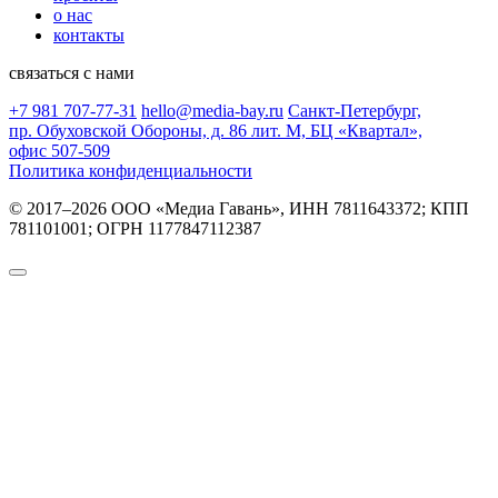
о нас
контакты
связаться с нами
+7 981 707-77-31
hello@media-bay.ru
Санкт-Петербург,
пр. Обуховской Обороны, д. 86 лит. М, БЦ «Квартал»,
офис 507‑509
Политика конфиденциальности
© 2017–2026 ООО «Медиа Гавань», ИНН 7811643372; КПП
781101001; ОГРН 1177847112387