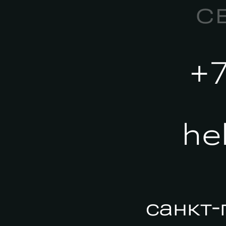
с
+
he
санкт-