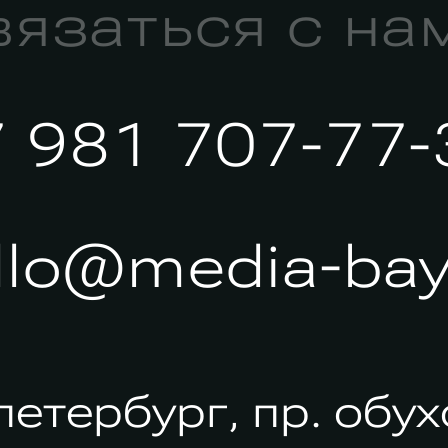
вязаться с на
7 981 707-77-
llo@media-bay
петербург, пр. обу