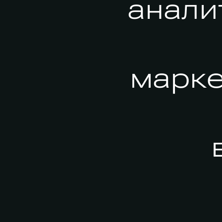
анали
марке