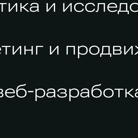
тика и исслед
тинг и продв
веб-разработк