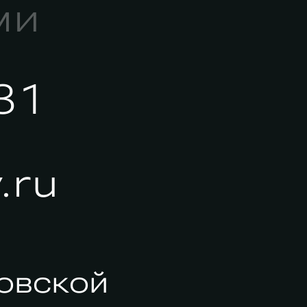
ми
31
.ru
ховской