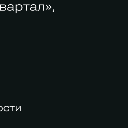
квартал»,
ости