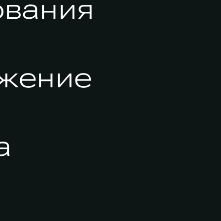
ования
ижение
а